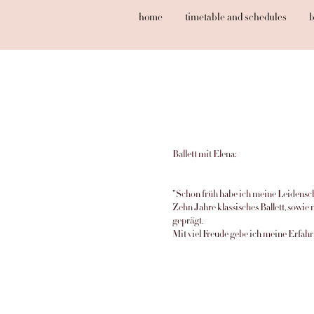
home
timetable and schedules
b
Ballett mit Elena:
"Schon früh habe ich meine Leidensch
Zehn Jahre klassisches Ballett, so
geprägt.
Mit viel Freude gebe ich meine Erfah