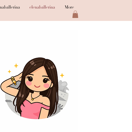
naballerina
elenaballerina
More