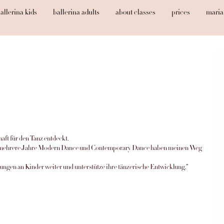
allerina kids
ballerina adults
about classes
prices
maria
aft für den Tanz entdeckt.
wie mehrere Jahre Modern Dance und Contemporary Dance haben meinen Weg
rungen an Kinder weiter und unterstütze ihre tänzerische Entwicklung."