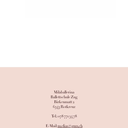
Milaballerina
Ballettschule Zug
Birkenmatt 2
6343 Rotkreuz
​Tel.: 078 771 34 78
E-Mail:
m.elias@gmx.ch